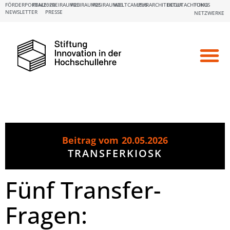
FÖRDERPORTALE:
FBM2020
FREIRAUM23
FREIRAUM25
FREIRAUM26
WELTCAMPUS
LEHRARCHITEKTUR
BEGUTACHTUNG
FOKUS
NEWSLETTER
PRESSE
NETZWERKE
Beitrag vom
20.05.2026
TRANSFERKIOSK
Fünf Transfer-
Fragen: