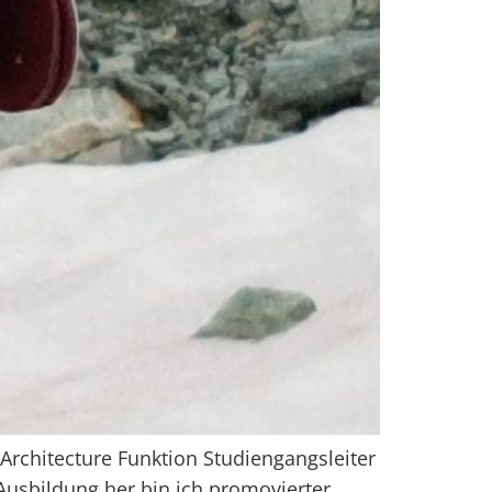
rchitecture Funktion Studiengangsleiter
sbildung her bin ich promovierter