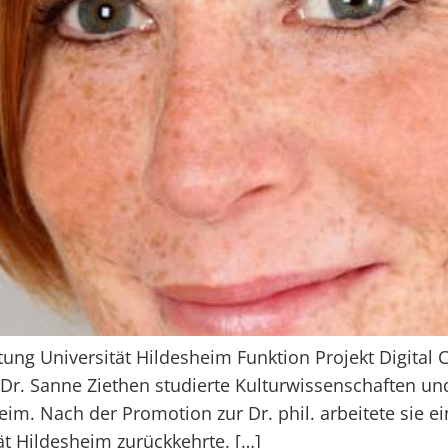
ung Universität Hildesheim Funktion Projekt Digital 
. Sanne Ziethen studierte Kulturwissenschaften und
heim. Nach der Promotion zur Dr. phil. arbeitete sie 
tät Hildesheim zurückkehrte. […]