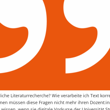
liche Literaturrecherche? Wie verarbeite ich Text ko
innen müssen diese Fragen nicht mehr ihren Dozent:i
wissen, wenn sie digitale Vorkurse der Universität St