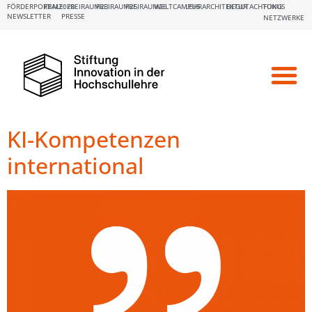
FÖRDERPORTALE:
FBM2020
FREIRAUM23
FREIRAUM25
FREIRAUM26
WELTCAMPUS
LEHRARCHITEKTUR
BEGUTACHTUNG
FOKUS
NEWSLETTER
PRESSE
NETZWERKE
KI-Kompetenzen
international