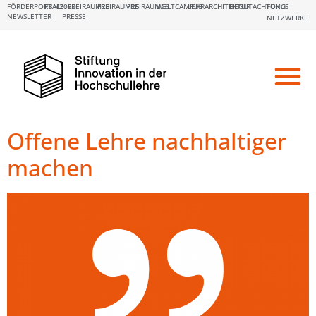
FÖRDERPORTALE:
FBM2020
FREIRAUM23
FREIRAUM25
FREIRAUM26
WELTCAMPUS
LEHRARCHITEKTUR
BEGUTACHTUNG
FOKUS
NEWSLETTER
PRESSE
NETZWERKE
Offene Lehre nachhaltiger
machen