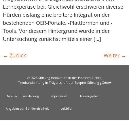
Lehrexpertise bei. Gleichwohl erschweren diverse
Hürden bislang eine breitere Integration der
bestehenden OER-Portale, -Plattformen und -
Tools. Vor diesem Hintergrund wurde in der
Untersuchung zunächst mittels einer […]
←
Zurück
Weiter
→
© 2026 Stiftung Innovation in der Hochschullehre,
Treuhandstiftung in Trägerschaft der Toepfer Stiftung gGmbH
Datenschutzerklärung
Impressum
Hinweisgeber
Angaben zur Barrierefreiheit
Leitbild