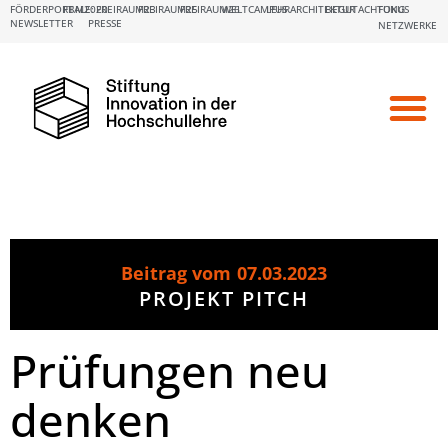
FÖRDERPORTALE:
FBM2020
FREIRAUM23
FREIRAUM25
FREIRAUM26
WELTCAMPUS
LEHRARCHITEKTUR
BEGUTACHTUNG
FOKUS
NEWSLETTER
PRESSE
NETZWERKE
Beitrag vom
07.03.2023
PROJEKT PITCH
Prüfungen neu
denken