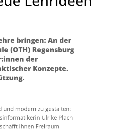
neue Lehrideen
ehre bringen: An der
le (OTH) Regensburg
:innen der
ktischer Konzepte.
ützung.
d und modern zu gestalten:
informatikerin Ulrike Plach
rschafft ihnen Freiraum,