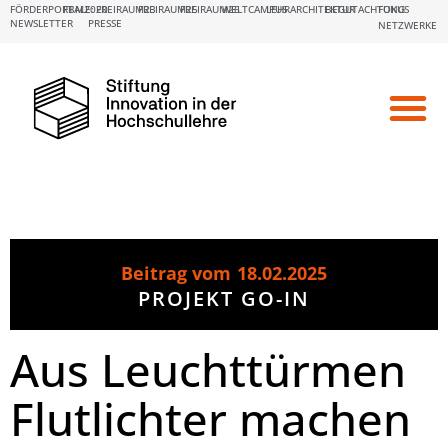
FÖRDERPORTALE:
FBM2020
FREIRAUM23
FREIRAUM25
FREIRAUM26
WELTCAMPUS
LEHRARCHITEKTUR
BEGUTACHTUNG
FOKUS
NEWSLETTER
PRESSE
NETZWERKE
Beitrag vom
18.02.2025
PROJEKT GO-IN
Aus Leuchttürmen
Flutlichter machen